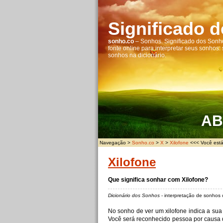
Significado 
sonho.co
– Sonhos. Significado dos Sonho
fonte online para interpretar seus sonhos:
sonhos na dicionário.
A
B
Navegação >
Sonho.co
>
X
>
Xilofone
<<< Você está
Xilofone
Que significa sonhar com Xilofone?
Dicionário dos Sonhos
- interpretação de sonhos
No sonho de ver um xilofone indica a sua
Você será reconhecido pessoa por causa 