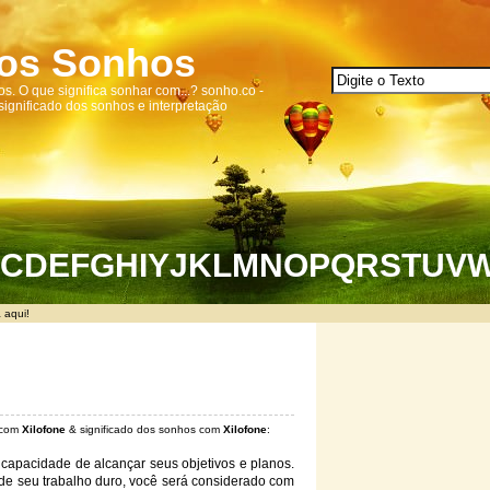
dos Sonhos
s. O que significa sonhar com...? sonho.co -
 significado dos sonhos e interpretação
C
D
E
F
G
H
I
Y
J
K
L
M
N
O
P
Q
R
S
T
U
V
 aqui!
 com
Xilofone
& significado dos sonhos com
Xilofone
:
 capacidade de alcançar seus objetivos e planos.
de seu trabalho duro, você será considerado com