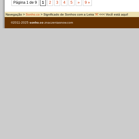
Página 1 de 9
1
2
3
4
5
»
9 »
Navegação >
Sonho.co
> Significado de Sonhos com a Letra '
R
' <<< Você está aqui!
©2011-2025
sonho.co
znaczeniasnow.com