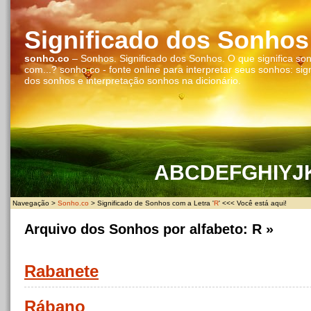
Significado dos Sonhos
sonho.co
– Sonhos. Significado dos Sonhos. O que significa so
com...? sonho.co - fonte online para interpretar seus sonhos: sig
dos sonhos e interpretação sonhos na dicionário.
A
B
C
D
E
F
G
H
I
Y
J
Navegação >
Sonho.co
> Significado de Sonhos com a Letra '
R
' <<< Você está aqui!
Arquivo dos Sonhos por alfabeto:
R
»
Rabanete
Rábano