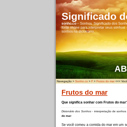
Significado 
sonho.co
– Sonhos. Significado dos Sonho
fonte online para interpretar seus sonhos:
sonhos na dicionário.
A
B
Navegação >
Sonho.co
>
F
>
Frutos do mar
<<< Você
Frutos do mar
Que significa sonhar com Frutos do mar
Dicionário dos Sonhos
- interpretação de sonho
do mar
:
Se você comeu a comida do mar em um so