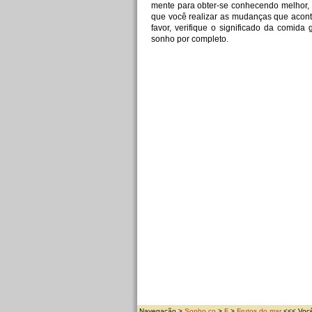
mente para obter-se conhecendo melhor, 
que você realizar as mudanças que aconte
favor, verifique o significado da comida
sonho por completo.
Navegação >
Sonho.co
>
F
>
Frutos do mar
<<< Você