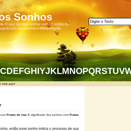
dos Sonhos
s. O que significa sonhar com...? sonho.co -
 significado dos sonhos e interpretação
C
D
E
F
G
H
I
Y
J
K
L
M
N
O
P
Q
R
S
T
U
V
 está aqui!
?
s com
Frutos do mar
& significado dos sonhos com
Frutos
nho, então esse sonho indica o processo de sua