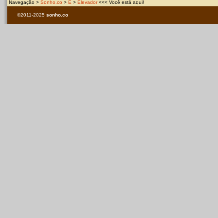
Navegação >
Sonho.co
>
E
>
Elevador
<<< Você está aqui!
©2011-2025
sonho.co