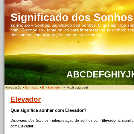
Significado dos Sonhos
sonho.co
– Sonhos. Significado dos Sonhos. O que significa so
com...? sonho.co - fonte online para interpretar seus sonhos: sig
dos sonhos e interpretação sonhos na dicionário.
A
B
C
D
E
F
G
H
I
Y
J
Navegação >
Sonho.co
>
E
>
Elevador
<<< Você está aqui!
Elevador
Que significa sonhar com Elevador?
Dicionário dos Sonhos
- interpretação de sonhos com
Elevador
& signifi
com
Elevador
: