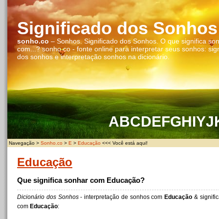
Significado dos Sonhos
sonho.co
– Sonhos. Significado dos Sonhos. O que significa so
com...? sonho.co - fonte online para interpretar seus sonhos: sig
dos sonhos e interpretação sonhos na dicionário.
A
B
C
D
E
F
G
H
I
Y
J
Navegação >
Sonho.co
>
E
>
Educação
<<< Você está aqui!
Educação
Que significa sonhar com Educação?
Dicionário dos Sonhos
- interpretação de sonhos com
Educação
& signifi
com
Educação
: