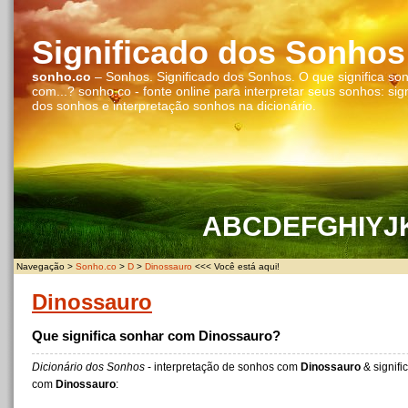
Significado dos Sonhos
sonho.co
– Sonhos. Significado dos Sonhos. O que significa so
com...? sonho.co - fonte online para interpretar seus sonhos: sig
dos sonhos e interpretação sonhos na dicionário.
A
B
C
D
E
F
G
H
I
Y
J
Navegação >
Sonho.co
>
D
>
Dinossauro
<<< Você está aqui!
Dinossauro
Que significa sonhar com Dinossauro?
Dicionário dos Sonhos
- interpretação de sonhos com
Dinossauro
& signif
com
Dinossauro
: