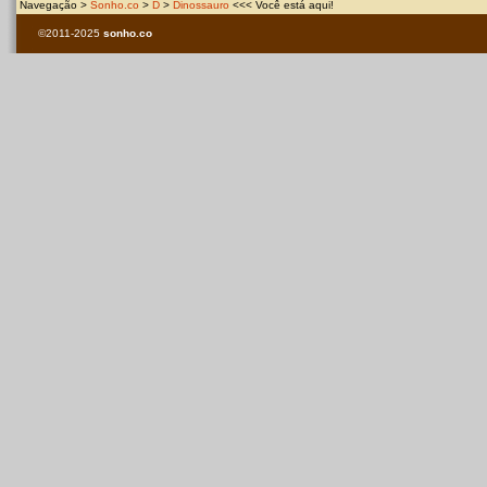
Navegação >
Sonho.co
>
D
>
Dinossauro
<<< Você está aqui!
©2011-2025
sonho.co