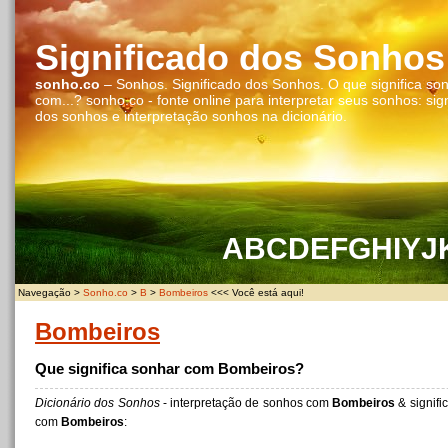
Significado dos Sonhos
sonho.co
– Sonhos. Significado dos Sonhos. O que significa so
com...? sonho.co - fonte online para interpretar seus sonhos: sig
dos sonhos e interpretação sonhos na dicionário.
A
B
C
D
E
F
G
H
I
Y
J
Navegação >
Sonho.co
>
B
>
Bombeiros
<<< Você está aqui!
Bombeiros
Que significa sonhar com Bombeiros?
Dicionário dos Sonhos
- interpretação de sonhos com
Bombeiros
& signifi
com
Bombeiros
: