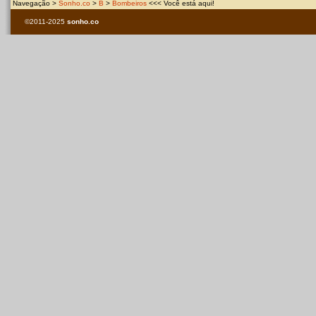
Navegação >
Sonho.co
>
B
>
Bombeiros
<<< Você está aqui!
©2011-2025
sonho.co