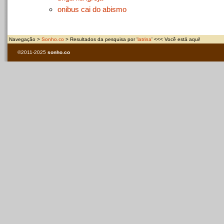
onibus cai do abismo
Navegação >
Sonho.co
> Resultados da pesquisa por '
latrina
' <<< Você está aqui!
©2011-2025
sonho.co