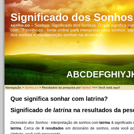
Significado dos Sonhos
sonho.co
– Sonhos. Significado dos Sonhos. O que significa so
com...? sonho.co - fonte online para interpretar seus sonhos: sig
dos sonhos e interpretação sonhos na dicionário.
A
B
C
D
E
F
G
H
I
Y
J
Navegação >
Sonho.co
> Resultados da pesquisa por '
latrina
' <<< Você está aqui!
Que significa sonhar com latrina?
Significado de
latrina
na resultados da pes
Dicionário dos Sonhos
- interpretação de sonhos com
latrina
& significado
latrina
. Cerca de
X resultados
em dicionário de sonhos, onde você po