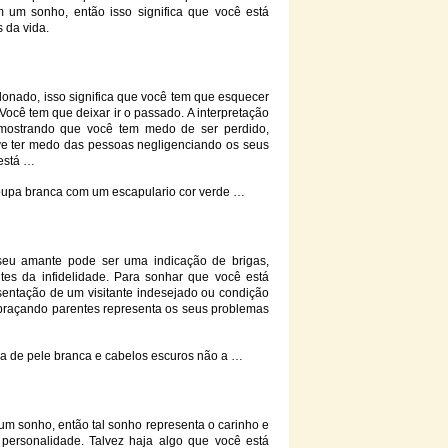
m um sonho, então isso significa que você está
 da vida.
nado, isso significa que você tem que esquecer
Você tem que deixar ir o passado. A interpretação
ostrando que você tem medo de ser perdido,
e ter medo das pessoas negligenciando os seus
 está …
oupa
branca
com um escapulario cor verde …
seu amante pode ser uma indicação de brigas,
es da infidelidade. Para sonhar que você está
entação de um visitante indesejado ou condição
abraçando parentes representa os seus problemas
 de pele
branca
e cabelos escuros não a …
 sonho, então tal sonho representa o carinho e
personalidade. Talvez haja algo que você está