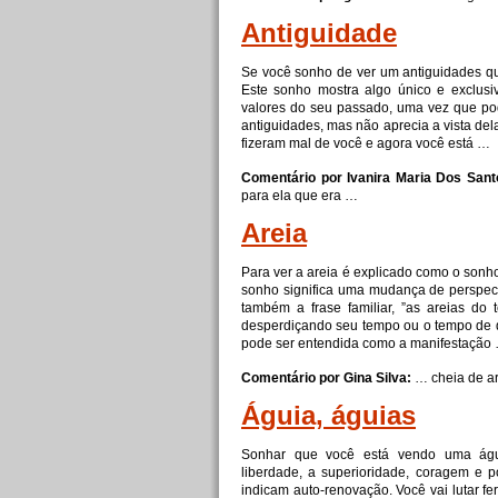
Antiguidade
Se você sonho de ver um antiguidades qu
Este sonho mostra algo único e exclusi
valores do seu passado, uma vez que pode
antiguidades, mas não aprecia a vista de
fizeram mal de você e agora você está …
Comentário por Ivanira Maria Dos Sant
para ela que era …
Areia
Para ver a areia é explicado como o sonh
sonho significa uma mudança de perspec
também a frase familiar, ”as areias do
desperdiçando seu tempo ou o tempo de d
pode ser entendida como a manifestação
Comentário por Gina Silva:
… cheia de a
Águia, águias
Sonhar que você está vendo uma águia
liberdade, a superioridade, coragem e 
indicam auto-renovação. Você vai lutar f