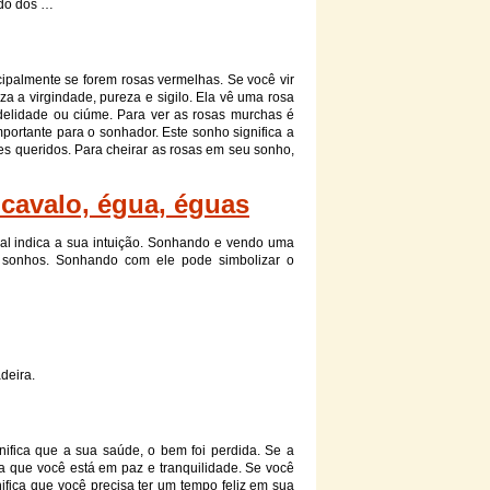
ndo dos …
cipalmente se forem rosas vermelhas. Se você vir
za a virgindade, pureza e sigilo. Ela vê uma rosa
idelidade ou ciúme. Para ver as rosas murchas é
ortante para o sonhador. Este sonho significa a
s queridos. Para cheirar as rosas em seu sonho,
cavalo, égua, éguas
nal indica a sua intuição. Sonhando e vendo uma
sonhos. Sonhando com ele pode simbolizar o
adeira
.
nifica que a sua saúde, o bem foi perdida. Se a
ca que você está em paz e tranquilidade. Se você
ifica que você precisa ter um tempo feliz em sua