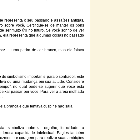
e representa o seu passado e as raízes antigas.
vo sobre você. Certifique-se de manter os bons
 ser muito útil no futuro. Se você sonho de ver
la, ela representa que algumas coisas no passado
os:
… uma pedra de cor
branca
, mas ele falava
o de simbolismo importante para o sonhador. Este
tiva ou uma mudança em sua atitude. Considere
 tempo”, no qual pode-se sugerir que você está
eixar passar por você. Para ver a areia molhada
 …
reia
branca
e que tentava cuspir e nao saia
, simboliza nobreza, orgulho, ferocidade, a
poderosa capacidade intelectual. Eagles também
erozmente e coragem para realizar suas ambições