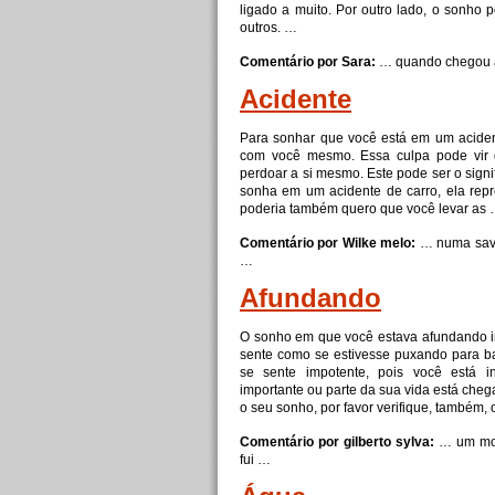
ligado a muito. Por outro lado, o sonho 
outros. …
Comentário por Sara:
… quando chegou
Acidente
Para sonhar que você está em um aciden
com você mesmo. Essa culpa pode vir 
perdoar a si mesmo. Este pode ser o sign
sonha em um acidente de carro, ela repr
poderia também quero que você levar as
Comentário por Wilke melo:
… numa save
…
Afundando
O sonho em que você estava afundando i
sente como se estivesse puxando para ba
se sente impotente, pois você está i
importante ou parte da sua vida está cheg
o seu sonho, por favor verifique, também,
Comentário por gilberto sylva:
… um mo
fui …