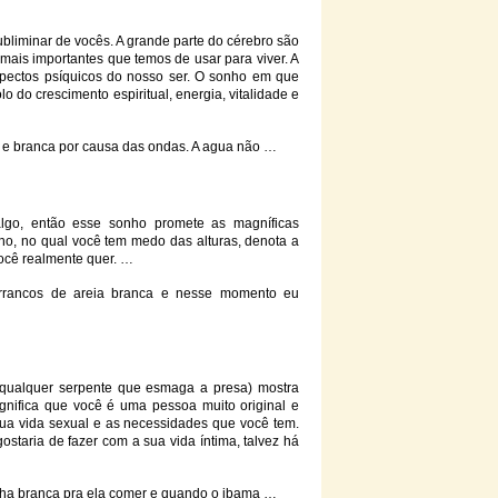
liminar de vocês. A grande parte do cérebro são
 mais importantes que temos de usar para viver. A
pectos psíquicos do nosso ser. O sonho em que
 do crescimento espiritual, energia, vitalidade e
 e
branca
por causa das ondas. A agua não …
lgo, então esse sonho promete as magníficas
ho, no qual você tem medo das alturas, denota a
você realmente quer. …
rancos de areia
branca
e nesse momento eu
qualquer serpente que esmaga a presa) mostra
ignifica que você é uma pessoa muito original e
ua vida sexual e as necessidades que você tem.
taria de fazer com a sua vida íntima, talvez há
nha
branca
pra ela comer e quando o ibama …