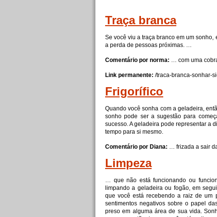
Traça
branca
Se você viu a traça branco em um sonho,
a perda de pessoas próximas. …
Comentário por norma:
… com uma cobr
Link permanente:
/traca-
branca
-sonhar-si
Frigorífico
Quando você sonha com a
geladeira
, ent
sonho pode ser a sugestão para começa
sucesso. A
geladeira
pode representar a di
tempo para si mesmo.
Comentário por Diana:
… frizada a sair 
Limpeza
… que não está funcionando ou funcion
limpando a
geladeira
ou fogão, em seguid
que você está recebendo a raiz de um 
sentimentos negativos sobre o papel das
preso em alguma área de sua vida. Sonh