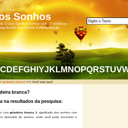
dos Sonhos
s. O que significa sonhar com...? sonho.co -
 significado dos sonhos e interpretação
C
D
E
F
G
H
I
Y
J
K
L
M
N
O
P
Q
R
S
T
U
V
 '
geladeira branca
' <<< Você está aqui!
adeira branca?
ca
na resultados da pesquisa:
hos com
geladeira branca
& significado dos sonhos com
m dicionário de sonhos, onde você pode encontrar o