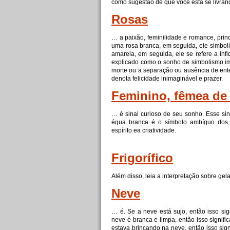
como sugestão de que você está se livra
Rosas
… a paixão, feminilidade e romance, prin
uma rosa
branca
, em seguida, ele simboli
amarela, em seguida, ele se refere a inf
explicado como o sonho de simbolismo imp
morte ou a separação ou ausência de ente
denota felicidade inimaginável e prazer.
Feminino, fêmea de 
… é sinal curioso de seu sonho. Esse si
égua
branca
é o símbolo ambíguo dos 
espírito ea criatividade.
Frigorífico
Além disso, leia a interpretação sobre
gel
Neve
… é. Se a neve está sujo, então isso sig
neve é
branca
e limpa, então isso signifi
estava brincando na neve, então isso sign