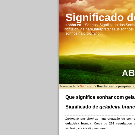
Significado 
sonho.co
– Sonhos. Significado dos Sonho
fonte online para interpretar seus sonhos:
sonhos na dicionário.
A
B
Navegação >
Sonho.co
> Resultados da pesquisa por
Que significa sonhar com gel
Significado de
geladeira bran
Dicionário dos Sonhos
- interpretação de son
geladeira branca
. Cerca de
206 resultados
e
símbolo, você está procurando.