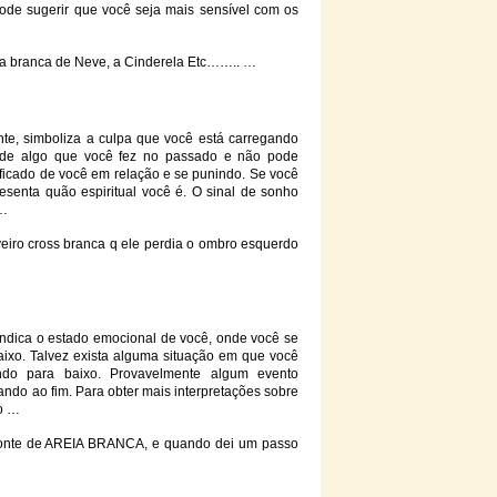
pode sugerir que você seja mais sensível com os
 a
branca
de Neve, a Cinderela Etc…….. …
te, simboliza a culpa que você está carregando
de algo que você fez no passado e não pode
ificado de você em relação e se punindo. Se você
esenta quão espiritual você é. O sinal de sonho
 …
iro cross
branca
q ele perdia o ombro esquerdo
ndica o estado emocional de você, onde você se
ixo. Talvez exista alguma situação em que você
ndo para baixo. Provavelmente algum evento
ando ao fim. Para obter mais interpretações sobre
 o …
nte de AREIA
BRANCA
, e quando dei um passo