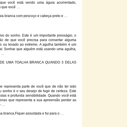
 que você está vendo uma águia acorrentado,
m que você …
uia
branca
com pescoço e cabeça preto e …
vo do sonho. Este é um importante presságio, o
ão de que você precisa para consertar alguma
mão ou levado ao extremo. A agulha também é um
nal. Sonhar que alguém está usando uma agulha,
e …
DE UMA TOALHA
BRANCA
QUANDO 3 DELAS
e representa parte de você que de não ter sido
u sonho é o seu desejo de fugir de certeza. Este
sias e profunda sensibilidade. Quando você está
genas que representa a sua apreensão perder as
e …
ha
branca
.Fiquei assustada e fui para o …