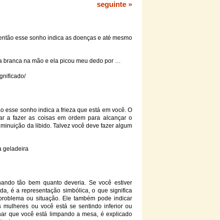
seguinte »
 então esse sonho indica as doenças e até mesmo
a
branca
na mão e ela picou meu dedo por …
gnificado/
ão esse sonho indica a frieza que está em você. O
r a fazer as coisas em ordem para alcançar o
minuição da libido. Talvez você deve fazer algum
da
geladeira
ando tão bem quanto deveria. Se você estiver
a, é a representação simbólica, o que significa
problema ou situação. Ele também pode indicar
 mulheres ou você está se sentindo inferior ou
ar que você está limpando a mesa, é explicado