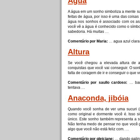
Água
A água em um sonho simboliza a mente sub
feitas de água, por isso é uma das coisas
água nos sonhos é associado com os as
você vê a água é conhecido como o símbolo
sabedoria. Há muitas …
Comentário por Maria:
… agua azul clara
Altura
Se você chegou a elevada altura de a
conquistas que você vai conseguir. O son
falta de coragem de ir e conseguir o que 
Comentário por saullo cardoso:
… bar
tentava …
Anaconda, jibóia
Quando você sonha de ver uma sucuri (
como original e dormente você é. Isso s
único. Este sonho também representa a s
Não tenha medo de pensar no que você gos
algo que você não está feliz com. …
Comentário por gleiciane:
… dando gali