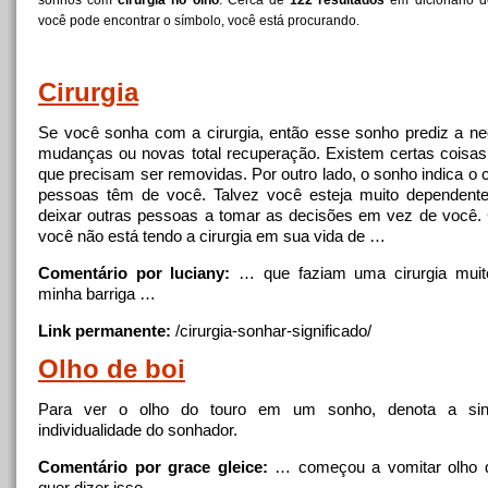
sonhos com
cirurgia no olho
. Cerca de
122 resultados
em dicionário d
você pode encontrar o símbolo, você está procurando.
Cirurgia
Se você sonha com a
cirurgia
, então esse sonho prediz a n
mudanças ou novas total recuperação. Existem certas coisa
que precisam ser removidas. Por outro lado, o sonho indica o 
pessoas têm de você. Talvez você esteja muito dependent
deixar outras pessoas a tomar as decisões em vez de você.
você não está tendo a
cirurgia
em sua vida de …
Comentário por luciany:
… que faziam uma
cirurgia
muit
minha barriga …
Link permanente:
/
cirurgia
-sonhar-significado/
Olho
de boi
Para ver o
olho
do touro em um sonho, denota a sing
individualidade do sonhador.
Comentário por grace gleice:
… começou a vomitar
olho
d
quer dizer isso.