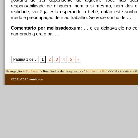
responsabilidade de ninguém, nem a si mesmo, nem dos ou
realidade, você já está esperando o bebê, então este sonho
medo e preocupação de ir ao trabalho. Se você sonho de …
Comentário por melissadeoxum:
… e eu deixava ele
no
co
namorado q era o pai …
Página 1 de 5
1
2
3
4
5
»
Navegação >
Sonho.co
> Resultados da pesquisa por '
cirurgia no olho
' <<< Você está aqui!
©2011-2025
sonho.co