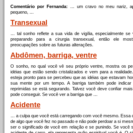
Comentário por Fernanda:
… um cravo
no
meu nariz, a
pequeno, …
Transexual
… tal sonho reflete a sua vida de vigília, especialmente se
preparando para a
cirurgia
transexual, então ele mos
preocupações sobre as futuras alterações.
Abdômen, barriga, ventre
O sonho,
no
qual você vê seu próprio ventre, mostra os p
idéias que estão sendo cristalizados e vem para a realidade
esteja pronto para se percebeu que as idéias que estavam 
sua mente por um tempo. A barriga também pode indica
reprimidas se está segurando. Talvez você deve confiar mai
pode conseguir. Se você ver a barriga que …
Acidente
… a culpa que você está carregando com você mesmo. Essa c
de algo que você fez
no
passado e não pode perdoar a si mes
ser o significado de você em relação e se punindo. Se voc
acidente de carro, ela representa quão espiritual você é. O s