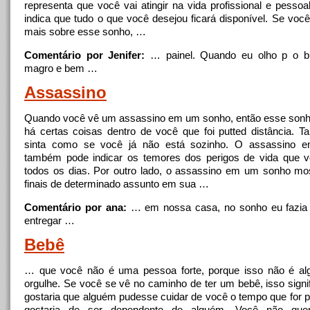
representa que você vai atingir na vida profissional e pessoa
indica que tudo o que você desejou ficará disponível. Se você
mais sobre esse sonho, …
Comentário por Jenifer:
… painel. Quando eu
olho
p o bu
magro e bem …
Assassino
Quando você vê um assassino em um sonho, então esse sonh
há certas coisas dentro de você que foi putted distância. T
sinta como se você já não está sozinho. O assassino 
também pode indicar os temores dos perigos de vida que v
todos os dias. Por outro lado, o assassino em um sonho mo
finais de determinado assunto em sua …
Comentário por ana:
… em nossa casa,
no
sonho eu fazia
entregar …
Bebê
… que você não é uma pessoa forte, porque isso não é al
orgulhe. Se você se vê
no
caminho de ter um bebê, isso signi
gostaria que alguém pudesse cuidar de você o tempo que for p
gostaria de ser dependente de alguém. Você não que