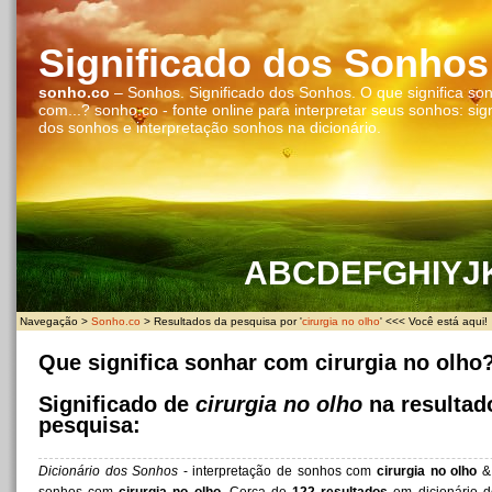
Significado dos Sonhos
sonho.co
– Sonhos. Significado dos Sonhos. O que significa so
com...? sonho.co - fonte online para interpretar seus sonhos: sig
dos sonhos e interpretação sonhos na dicionário.
A
B
C
D
E
F
G
H
I
Y
J
Navegação >
Sonho.co
> Resultados da pesquisa por '
cirurgia no olho
' <<< Você está aqui!
Que significa sonhar com cirurgia no olho
Significado de
cirurgia no olho
na resultad
pesquisa:
Dicionário dos Sonhos
- interpretação de sonhos com
cirurgia no olho
& 