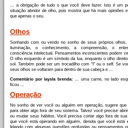
… a obrigação de tudo o que você deve fazer. Isto é um 
situação abridor de
olho
, pois mostra que há mais opiniões 
que apenas o seu.
Olhos
Sonhando com ou vendo
no
sonho de seus próprios olhos, 
iluminação, o conhecimento, a compreensão, o ente
consciência intelectual. Pensamentos inconscientes podem vir 
O
olho
esquerdo é um símbolo da lua, enquanto o
olho
direit
sol. Também pode ser um trocadilho com ”I” ou o self. Se v
seus olhos se voltaram para dentro de sua cabeça e …
Comentário por laysla brenda:
… uma carne,
no
lado esqu
ficou …
Operação
No
sonho de ver você ou alguém em operação, sugere que 
para obter algo fora de seu sistema. Talvez você precise abri
ou mudar seus hábitos. Você precisa cortar algo fora de sua
que você está operando em alguém, denota que você está e
lidando com algumas questões profundas ou pensamentos re