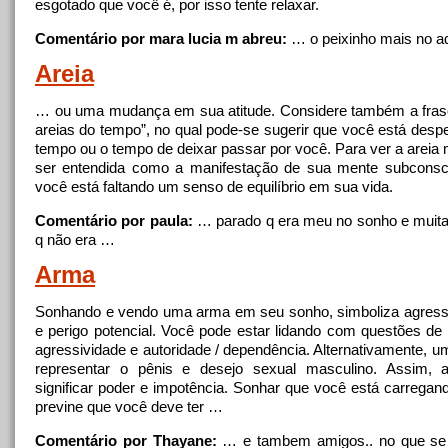
esgotado que você é, por isso tente relaxar.
Comentário por mara lucia m abreu:
… o peixinho mais
no
aq
Areia
… ou uma mudança em sua atitude. Considere também a frase 
areias do tempo”,
no
qual pode-se sugerir que você está desp
tempo ou o tempo de deixar passar por você. Para ver a areia
ser entendida como a manifestação de sua mente subconsci
você está faltando um senso de equilíbrio em sua vida.
Comentário por paula:
… parado q era meu
no
sonho e muit
q não era …
Arma
Sonhando e vendo uma arma em seu sonho, simboliza agressi
e perigo potencial. Você pode estar lidando com questões de 
agressividade e autoridade / dependência. Alternativamente, 
representar o pênis e desejo sexual masculino. Assim,
significar poder e impotência. Sonhar que você está carrega
previne que você deve ter …
Comentário por Thayane:
… e tambem amigos..
no
que se