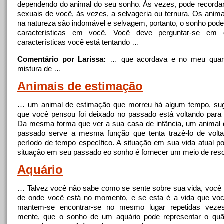
dependendo do animal do seu sonho. Às vezes, pode recorda
sexuais de você, às vezes, a selvageria ou ternura. Os anim
na natureza são indomável e selvagem, portanto, o sonho pode 
características em você. Você deve perguntar-se em 
características você está tentando …
Comentário por Larissa:
… que acordava e
no
meu quart
mistura de …
Animais de estimação
… um animal de estimação que morreu há algum tempo, sug
que você pensou foi deixado
no
passado está voltando para 
Da mesma forma que ver a sua casa de infância, um animal
passado serve a mesma função que tenta trazê-lo de volta
período de tempo específico. A situação em sua vida atual po
situação em seu passado eo sonho é fornecer um meio de reso
Aquário
… Talvez você não sabe como se sente sobre sua vida, você 
de onde você está
no
momento, e se esta é a vida que voc
mantem-se encontrar-se
no
mesmo lugar repetidas veze
mente, que o sonho de um aquário pode representar o qu