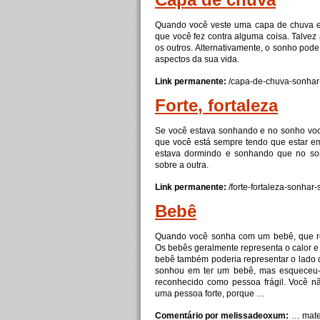
Capa de
chuva
Quando você veste uma capa de
chuva
e
que você fez contra alguma coisa. Talvez a
os outros. Alternativamente, o sonho pode
aspectos da sua vida.
Link permanente:
/capa-de-
chuva
-sonhar
Forte
, fortaleza
Se você estava sonhando
e
no sonho voc
que você está sempre tendo que estar 
estava dormindo
e
sonhando que no so
sobre a outra.
Link permanente:
/
forte
-fortaleza-sonhar-s
Bebê
Quando você sonha com um bebê, que re
Os bebês geralmente representa o calor
e
bebê também poderia representar o lado de
sonhou em ter um bebê, mas esqueceu-
reconhecido como pessoa frágil. Você 
uma pessoa
forte
, porque …
Comentário por melissadeoxum:
… mate