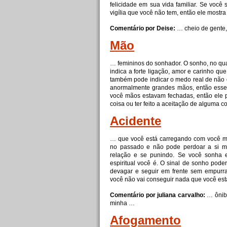
felicidade em sua vida familiar. Se voc
vigília que você não tem, então ele mostr
Comentário por Deise:
… cheio de gente
Mão
… femininos do sonhador. O sonho, no qu
indica a
forte
ligação, amor
e
carinho que
também pode indicar o medo real de não
anormalmente grandes mãos, então esse 
você mãos estavam fechadas, então ele
coisa ou ter feito a aceitação de alguma c
Acidente
… que você está carregando com você me
no passado
e
não pode perdoar a si me
relação
e
se punindo. Se você sonha e
espiritual você é. O sinal de sonho pod
devagar
e
seguir em frente sem empurrar-
você não vai conseguir nada que você es
Comentário por juliana carvalho:
… ônib
minha …
Afogamento