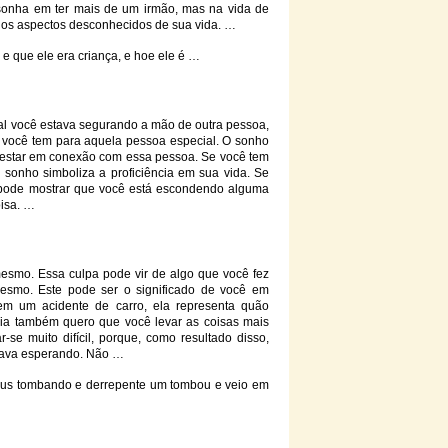
ê sonha em ter mais de um irmão, mas na vida de
a os aspectos desconhecidos de sua vida. …
,
e
que ele era criança,
e
hoe ele é …
al você estava segurando a mão de outra pessoa,
 você tem para aquela pessoa especial. O sonho
 estar em conexão com essa pessoa. Se você tem
sonho simboliza a proficiência em sua vida. Se
 pode mostrar que você está escondendo alguma
oisa. …
smo. Essa culpa pode vir de algo que você fez
smo. Este pode ser o significado de você em
m um acidente de carro, ela representa quão
eria também quero que você levar as coisas mais
se muito difícil, porque, como resultado disso,
tava esperando. Não …
us tombando
e
derrepente um tombou
e
veio em