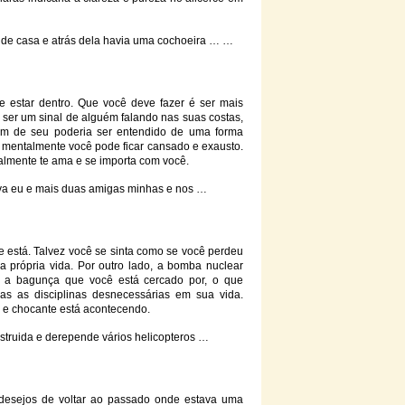
 de casa
e
atrás dela havia uma cochoeira … …
 estar dentro. Que você deve fazer é ser mais
ser um sinal de alguém falando nas suas costas,
em de seu poderia ser entendido de uma forma
 mentalmente você pode ficar cansado
e
exausto.
ealmente te ama
e
se importa com você.
va eu
e
mais duas amigas minhas
e
nos …
está. Talvez você se sinta como se você perdeu
a própria vida. Por outro lado, a bomba nuclear
r a bagunça que você está cercado por, o que
das as disciplinas desnecessárias em sua vida.
e
e
chocante está acontecendo.
struida
e
derepende vários helicopteros …
desejos de voltar ao passado onde estava uma