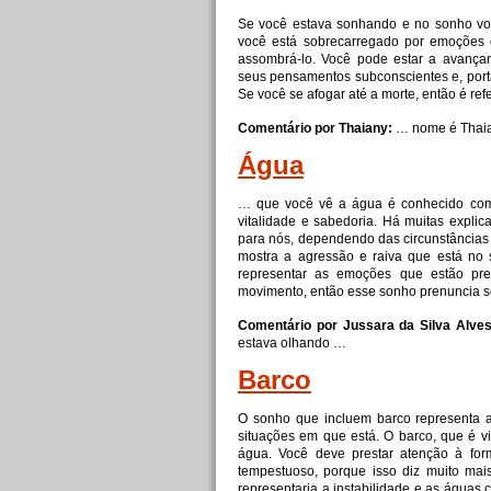
Se você estava sonhando
e
no sonho voc
você está sobrecarregado por emoções 
assombrá-lo. Você pode estar a avançar
seus pensamentos subconscientes
e
, por
Se você se afogar até a morte, então é re
Comentário por Thaiany:
… nome é Thai
Água
… que você vê a água é conhecido como 
vitalidade
e
sabedoria. Há muitas explic
para nós, dependendo das circunstâncias 
mostra a agressão
e
raiva que está no 
representar as emoções que estão pre
movimento, então esse sonho prenuncia 
Comentário por Jussara da Silva Alves
estava olhando …
Barco
O sonho que incluem barco representa 
situações em que está. O barco, que é v
água. Você deve prestar atenção à fo
tempestuoso, porque isso diz muito ma
representaria a instabilidade
e
as águas cl