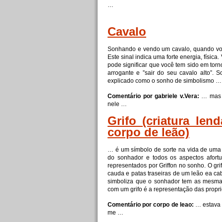
…
Cavalo
Sonhando
e
vendo um cavalo, quando voc
Este sinal indica uma
forte
energia, física
pode significar que você tem sido em torn
arrogante
e
”sair do seu cavalo alto”.
explicado como o sonho de simbolismo …
Comentário por gabriele v.Vera:
… mas 
nele …
Grifo (criatura le
corpo de leão)
… é um símbolo de sorte na vida de uma 
do sonhador
e
todos os aspectos afor
representados por Griffon no sonho. O grif
cauda
e
patas traseiras de um leão ea c
simboliza que o sonhador tem as mesma
com um grifo é a representação das prop
Comentário por corpo de leao:
… estava
me …