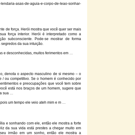
lendaria-asas-de-aguia-
e
-corpo-de-leao-sonhar-
nte de força. Herói mostra que você quer ser mais
a sua força interior. Herói é interpretado como a
ção subconsciente. Pode-se mostrar de forma
s segredos da sua intuição.
as
e
desconhecidas, muitos ferimentos em …
 denota o aspecto masculino de si mesmo – o
e
/ ou competitivo. Se o homem é conhecido por
 sentimentos
e
preocupações que você tem sobre
ocê está nos braços de um homem, sugere que
 a sua …
pois um tempo ele veio ateh mim
e
m …
ília
e
sonhando com ele, então ele mostra a
forte
eliz da sua vida está prestes a chegar muito em
 seu irmão em um sonho, então ele mostra a