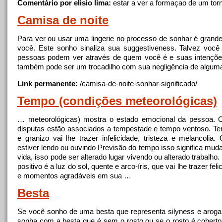
Comentário por elisio lima:
estar
a
ver
a
formaçao de um torn
Camisa de
noite
Para ver ou usar uma lingerie no processo de sonhar é grande
você. Este sonho sinaliza sua suggestiveness. Talvez você
pessoas podem ver através de quem você é e suas intençõe
também pode ser um trocadilho com sua negligência de algum
Link permanente:
/camisa-de-
noite
-sonhar-significado/
Tempo (condições meteorológicas)
… meteorológicas) mostra o estado emocional da pessoa. O
disputas estão associados
a
tempestade e tempo ventoso. T
e granizo vai lhe trazer infelicidade, tristeza e melancolia
estiver lendo ou ouvindo Previsão do tempo isso significa mu
vida, isso pode ser alterado lugar vivendo ou alterado trabalho
positivo é
a
luz do sol, quente e
arco
-íris, que vai lhe trazer feli
e momentos agradáveis ​​em sua …
Besta
Se você sonho de uma besta que representa silyness e arog
sonha com
a
besta que é sem o rosto ou se o rosto é coberto