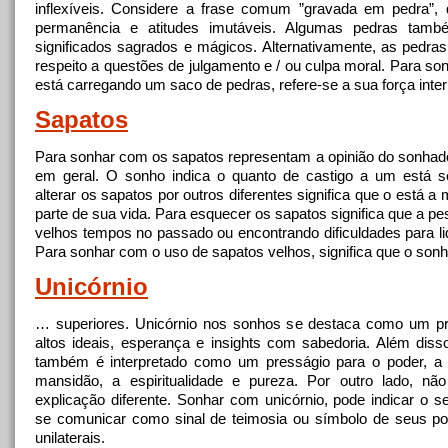
inflexíveis. Considere
a
frase comum ”gravada em pedra”, 
permanência e atitudes imutáveis​​. Algumas pedras tam
significados sagrados e mágicos. Alternativamente, as pedra
respeito
a
questões de julgamento e / ou culpa moral. Para so
está carregando um saco de pedras, refere-se
a
sua força inte
Sapatos
Para sonhar com os sapatos representam
a
opinião do sonhad
em geral. O sonho indica o quanto de castigo
a
um está se
alterar os sapatos por outros diferentes significa que o está
a
m
parte de sua vida. Para esquecer os sapatos significa que
a
pes
velhos tempos no passado ou encontrando dificuldades para li
Para sonhar com o uso de sapatos velhos, significa que o son
Unicórnio
… superiores. Unicórnio nos sonhos se destaca como um pr
altos ideais, esperança e insights com sabedoria. Além disso
também é interpretado como um presságio para o poder,
a
mansidão,
a
espiritualidade e pureza. Por outro lado, n
explicação diferente. Sonhar com unicórnio, pode indicar o 
se comunicar como sinal de teimosia ou símbolo de seus po
unilaterais.