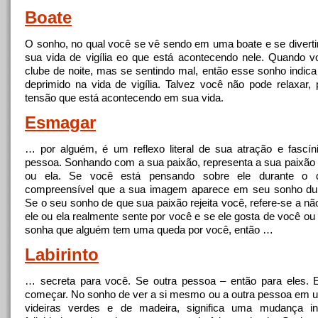
Boate
O sonho, no qual você se vê sendo em uma boate e se divert
sua vida de vigília eo que está acontecendo nele. Quando 
clube de
noite
, mas se sentindo mal, então esse sonho indic
deprimido na vida de vigília. Talvez você não pode relaxar,
tensão que está acontecendo em sua vida.
Esmagar
… por alguém, é um reflexo literal de sua atração e fascín
pessoa. Sonhando com
a
sua paixão, representa
a
sua paixão 
ou ela. Se você está pensando sobre ele durante o d
compreensível que
a
sua imagem aparece em seu sonho du
Se o seu sonho de que sua paixão rejeita você, refere-se
a
não
ele ou ela realmente sente por você e se ele gosta de você ou
sonha que alguém tem uma queda por você, então …
Labirinto
… secreta para você. Se outra pessoa – então para eles. 
começar. No sonho de ver
a
si mesmo ou
a
outra pessoa em um
videiras verdes e de madeira, significa uma mudança i