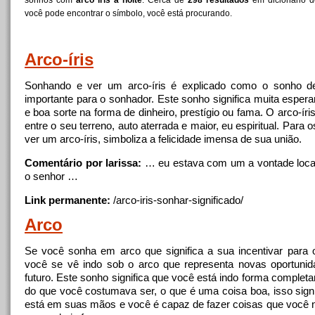
sonhos com
arco iris a noite
. Cerca de
298 resultados
em dicionário d
você pode encontrar o símbolo, você está procurando.
Arco
-íris
Sonhando e ver um
arco
-íris é explicado como o sonho d
importante para o sonhador. Este sonho significa muita esper
e boa sorte na forma de dinheiro, prestígio ou fama. O
arco
-ír
entre o seu terreno, auto aterrada e maior, eu espiritual. Para
ver um
arco
-íris, simboliza
a
felicidade imensa de sua união.
Comentário por larissa:
… eu estava com um
a
vontade loca
o senhor …
Link permanente:
/
arco
-
iris
-sonhar-significado/
Arco
Se você sonha em
arco
que significa
a
sua incentivar para 
você se vê indo sob o
arco
que representa novas oportuni
futuro. Este sonho significa que você está indo forma complet
do que você costumava ser, o que é uma coisa boa, isso signi
está em suas mãos e você é capaz de fazer coisas que você