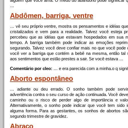
alguém que você ama. O medo do abandono pode significar 
…
Abdômen, barriga, ventre
… vê seu próprio ventre, mostra os pensamentos e idéias qu
cristalizados e vem para
a
realidade. Talvez você esteja p
percebeu que as idéias que estavam hospedados em sua 
tempo.
A
barriga também pode indicar as emoções reprim
segurando. Talvez você deve confiar mais no que você pode 
você ver
a
barriga que contém
a
bebê na mesma, então tal 
aos sentimentos que estão prestes
a
sair. Se você estava …
Comentário por cleo:
… e era parecida com
a
minha.o q signi
Aborto espontâneo
… adiante ou deu errado. O sonho também pode serv
advertência contra o seu curso de ação continuada. Você deve 
caminho ou o risco de perder algo de importância e valo
Alternativamente, o sonho pode indicar que você tem sido i
alguma forma. Para as gestantes, os sonhos de abortos s
segundo trimestre de gravidez.
Abraço