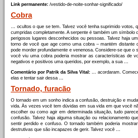
Link permanente:
/vestido-de-
noite
-sonhar-significado/
Cobra
… ocultos o que se tem. Talvez você tenha suprimido votos, 
cumpridas completamente.
A
serpente é também um símbolo d
perigosos lugares desconhecidos ou pessoas. Talvez haja 
torno de você que age como uma cobra – mantém distante 
pode morder profundamente e venenosa. Considere-se que o
você viu uma cobra poderia mostrar as características de 
negativos e positivos uma queridos, por exemplo,
a
sua …
Comentário por Patrik da Silva Vital:
… acordaram. Comec
elas e tentar sair dessa …
Tornado, furacão
O tornado em um sonho indica
a
confusão, destruição e mud
vida. Às vezes você tem dúvidas em sua vida em que você n
escolher ou como agir em determinada situação, tudo pare
confusão. Talvez haja alguma situação ou relacionamento qu
sentir perdido e confuso. O tornado também poderia mostra
destrutivas que são incapazes de gerir. Talvez você …