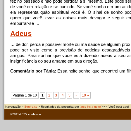
fez no passado e não pode perdoar
a
si mesmo. Este pode ser 
de você em relação e se punindo. Se você sonha em um acide
ela representa quão espiritual você é. O sinal de sonho p
quero que você levar as coisas mais devagar e seguir e
empurrar-se …
Adeus
… de dor, perda e possível morte ou má saúde de alguém pr
pode ser visto como
a
previsão de notícias desagradáveis 
amigos. Para sonhar que você está dizendo adeus
a
seu am
insignificância do seu amante em sua direção.
Comentário por Tânia:
Essa
noite
sonhei que encontrei um fi
Página 1 de 10
1
2
3
4
5
»
10 »
Navegação >
Sonho.co
> Resultados da pesquisa por '
arco iris a noite
' <<< Você está aqui!
©2011-2025
sonho.co