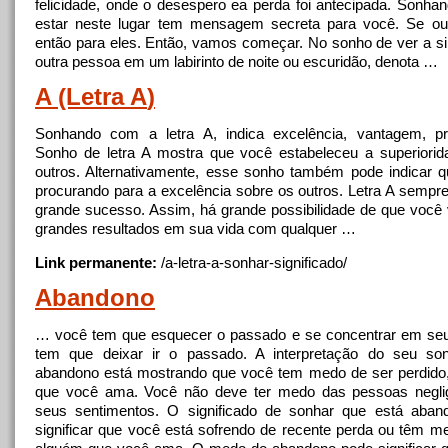
felicidade, onde o desespero ea perda foi antecipada. Sonh
estar neste lugar tem mensagem secreta para você. Se ou
então para eles. Então, vamos começar. No sonho de ver
a
s
outra pessoa em um labirinto de
noite
ou escuridão, denota …
A
(Letra
A
)
Sonhando com
a
letra
A
, indica excelência, vantagem, p
Sonho de letra
A
mostra que você estabeleceu
a
superiorid
outros. Alternativamente, esse sonho também pode indicar 
procurando para
a
excelência sobre os outros. Letra
A
sempre
grande sucesso. Assim, há grande possibilidade de que você 
grandes resultados em sua vida com qualquer …
Link permanente:
/
a
-letra-
a
-sonhar-significado/
Abandono
… você tem que esquecer o passado e se concentrar em seu
tem que deixar ir o passado.
A
interpretação do seu s
abandono está mostrando que você tem medo de ser perdido
que você ama. Você não deve ter medo das pessoas negli
seus sentimentos. O significado de sonhar que está aban
significar que você está sofrendo de recente perda ou têm m