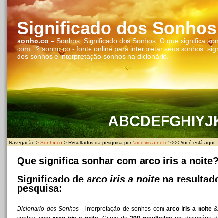
Significado dos Sonhos
sonho.co
– Sonhos. Significado dos Sonhos. O que significa so
com...? sonho.co - fonte online para interpretar seus sonhos: sig
dos sonhos e interpretação sonhos na dicionário.
A
B
C
D
E
F
G
H
I
Y
J
Navegação >
Sonho.co
> Resultados da pesquisa por '
arco iris a noite
' <<< Você está aqui!
Que significa sonhar com arco iris a noite
Significado de
arco iris a noite
na resultad
pesquisa:
Dicionário dos Sonhos
- interpretação de sonhos com
arco iris a noite
& 