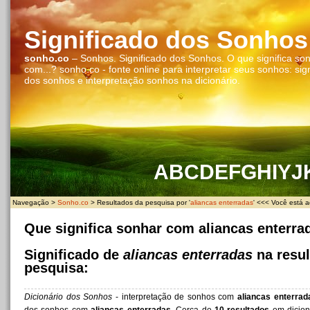
Significado dos Sonhos
sonho.co
– Sonhos. Significado dos Sonhos. O que significa so
com...? sonho.co - fonte online para interpretar seus sonhos: sig
dos sonhos e interpretação sonhos na dicionário.
A
B
C
D
E
F
G
H
I
Y
J
Navegação >
Sonho.co
> Resultados da pesquisa por '
aliancas enterradas
' <<< Você está a
Que significa sonhar com aliancas enterra
Significado de
aliancas enterradas
na resul
pesquisa:
Dicionário dos Sonhos
- interpretação de sonhos com
aliancas enterrad