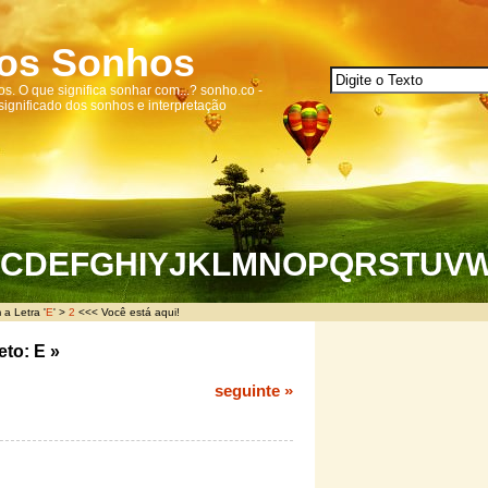
dos Sonhos
s. O que significa sonhar com...? sonho.co -
 significado dos sonhos e interpretação
C
D
E
F
G
H
I
Y
J
K
L
M
N
O
P
Q
R
S
T
U
V
a Letra '
E
' >
2
<<< Você está aqui!
eto:
E
»
seguinte »