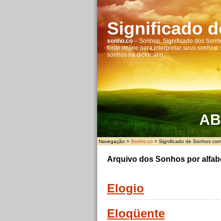
Significado 
sonho.co
– Sonhos. Significado dos Sonho
fonte online para interpretar seus sonhos:
sonhos na dicionário.
A
B
Navegação >
Sonho.co
> Significado de Sonhos com 
Arquivo dos Sonhos por alfab
Elogio
Eloqüente