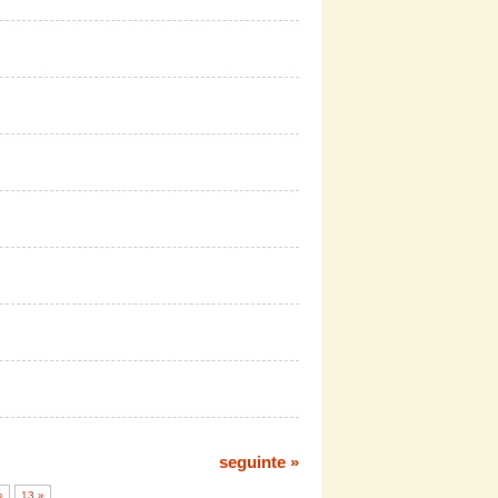
seguinte »
»
13 »