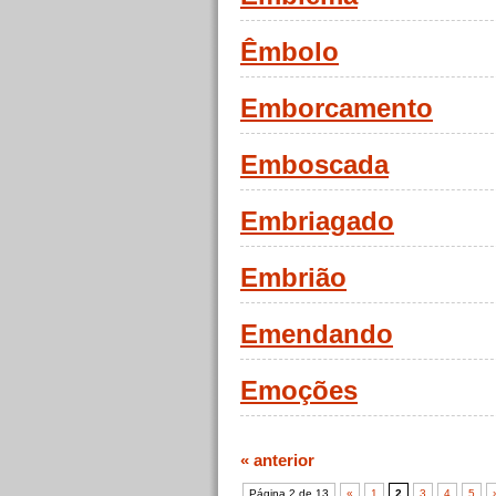
Êmbolo
Emborcamento
Emboscada
Embriagado
Embrião
Emendando
Emoções
« anterior
Página 2 de 13
«
1
2
3
4
5